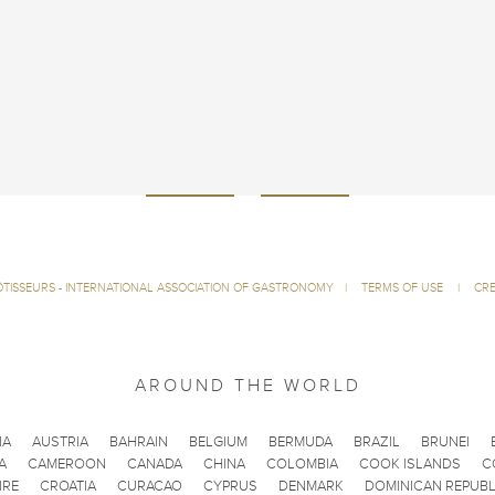
ÔTISSEURS - INTERNATIONAL ASSOCIATION OF GASTRONOMY
|
TERMS OF USE
|
CRE
AROUND THE WORLD
IA
AUSTRIA
BAHRAIN
BELGIUM
BERMUDA
BRAZIL
BRUNEI
A
CAMEROON
CANADA
CHINA
COLOMBIA
COOK ISLANDS
C
IRE
CROATIA
CURACAO
CYPRUS
DENMARK
DOMINICAN REPUBL