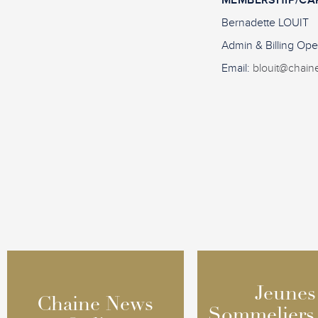
MEMBERSHIP/CA
Bernadette LOUIT
Admin & Billing Ope
Email:
blouit@chain
Jeunes
Jeunes
Chaine News
Chaine News
Sommeliers
Sommeliers