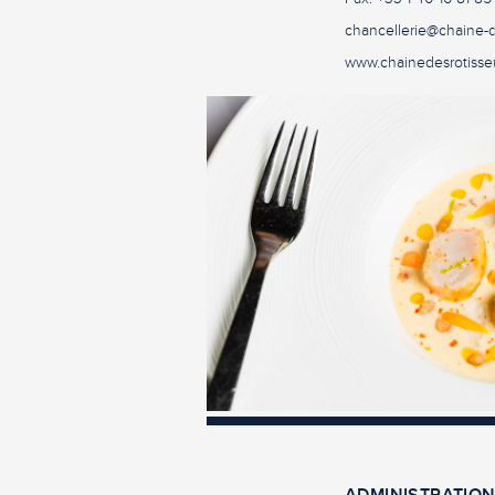
chancellerie@chaine-d
www.chainedesrotisse