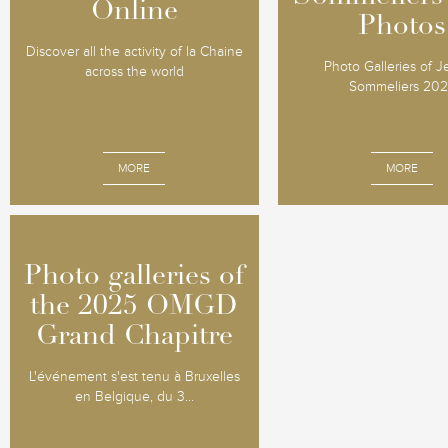
Online
Online
Photos
Photos
Discover all the activity of la Chaine
Photo Galleries of 
across the world
Sommeliers 20
MORE
MORE
Photo galleries of
Photo galleries of
the 2025 OMGD
the 2025 OMGD
Grand Chapitre
Grand Chapitre
L'événement s'est tenu à Bruxelles
en Belgique, du 3...