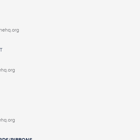
N
nehq.org
T
ehq.org
ehq.org