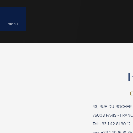
menu
I
C
43, RUE DU ROCHER
75008 PARIS - FRAN
Tel: +33 1 42 81 30 12
Fax: +33 1 40 16 81 85