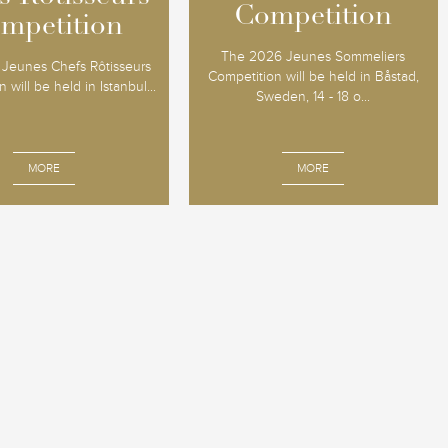
Competition
Competition
mpetition
mpetition
The 2026 Jeunes Sommeliers
Jeunes Chefs Rôtisseurs
Competition will be held in Båstad,
 will be held in Istanbul...
Sweden, 14 - 18 o...
MORE
MORE